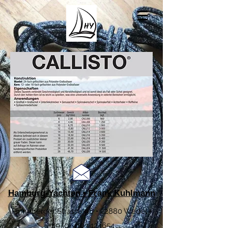
Hamburg-Yachten • Frank Kuhlmann
Pinneberger Strasse 96 • 22880 Wedel •
+49 (0) 4103 124654